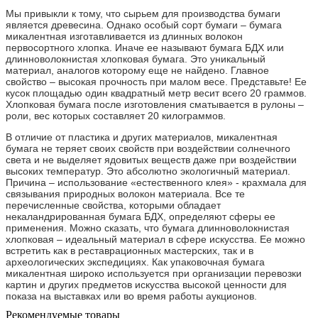
Мы привыкли к тому, что сырьем для производства бумаги
является древесина. Однако особый сорт бумаги – бумага
микалентная изготавливается из длинных волокон
первосортного хлопка. Иначе ее называют бумага БДХ или
длинноволокнистая хлопковая бумага. Это уникальный
материал, аналогов которому еще не найдено. Главное
свойство – высокая прочность при малом весе. Представьте! Ее
кусок площадью один квадратный метр весит всего 20 граммов.
Хлопковая бумага после изготовления сматывается в рулоны –
роли, вес которых составляет 20 килограммов.
В отличие от пластика и других материалов, микалентная
бумага не теряет своих свойств при воздействии солнечного
света и не выделяет ядовитых веществ даже при воздействии
высоких температур. Это абсолютно экологичный материал.
Причина – использование «естественного клея» - крахмала для
связывания природных волокон материала. Все те
перечисленные свойства, которыми обладает
некаландрированная бумага БДХ, определяют сферы ее
применения. Можно сказать, что бумага длинноволокнистая
хлопковая – идеальный материал в сфере искусства. Ее можно
встретить как в реставрационных мастерских, так и в
археологических экспедициях. Как упаковочная бумага
микалентная широко используется при организации перевозки
картин и других предметов искусства высокой ценности для
показа на выставках или во время работы аукционов.
Рекомендуемые товары