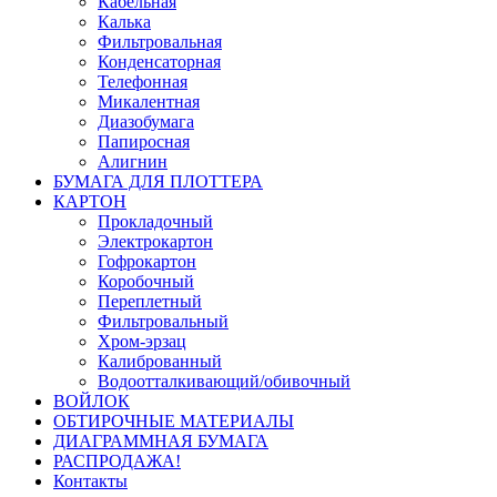
Кабельная
Калька
Фильтровальная
Конденсаторная
Телефонная
Микалентная
Диазобумага
Папиросная
Алигнин
БУМАГА ДЛЯ ПЛОТТЕРА
КАРТОН
Прокладочный
Электрокартон
Гофрокартон
Коробочный
Переплетный
Фильтровальный
Хром-эрзац
Калиброванный
Водоотталкивающий/обивочный
ВОЙЛОК
ОБТИРОЧНЫЕ МАТЕРИАЛЫ
ДИАГРАММНАЯ БУМАГА
РАСПРОДАЖА!
Контакты