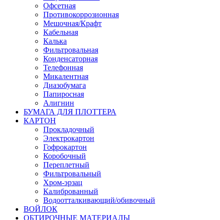
Офсетная
Противокоррозионная
Мешочная/Крафт
Кабельная
Калька
Фильтровальная
Конденсаторная
Телефонная
Микалентная
Диазобумага
Папиросная
Алигнин
БУМАГА ДЛЯ ПЛОТТЕРА
КАРТОН
Прокладочный
Электрокартон
Гофрокартон
Коробочный
Переплетный
Фильтровальный
Хром-эрзац
Калиброванный
Водоотталкивающий/обивочный
ВОЙЛОК
ОБТИРОЧНЫЕ МАТЕРИАЛЫ