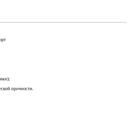
орт
ики);
еской прочности.