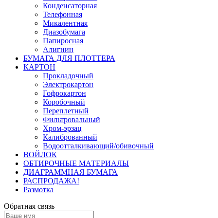
Конденсаторная
Телефонная
Микалентная
Диазобумага
Папиросная
Алигнин
БУМАГА ДЛЯ ПЛОТТЕРА
КАРТОН
Прокладочный
Электрокартон
Гофрокартон
Коробочный
Переплетный
Фильтровальный
Хром-эрзац
Калиброванный
Водоотталкивающий/обивочный
ВОЙЛОК
ОБТИРОЧНЫЕ МАТЕРИАЛЫ
ДИАГРАММНАЯ БУМАГА
РАСПРОДАЖА!
Размотка
Обратная связь