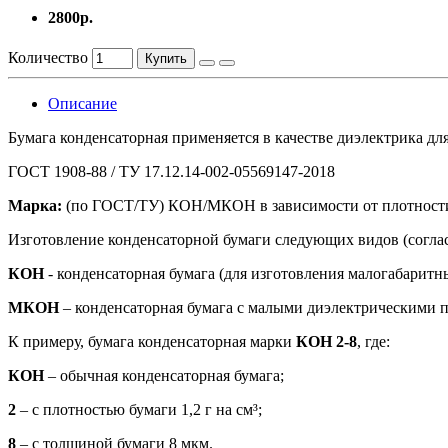
2800р.
Количество
Купить
Описание
Бумага конденсаторная
применяется в качестве диэлектрика дл
ГОСТ 1908-88 / ТУ 17.12.14-002-05569147-2018
Марка:
(по ГОСТ/ТУ) КОН/МКОН в зависимости от плотности (1.
Изготовление конденсаторной бумаги следующих видов (согла
КОН
- конденсаторная бумага (для изготовления малогабарит
МКОН
– конденсаторная бумага с малыми диэлектрическими 
К примеру, бумага конденсаторная марки
КОН 2-8
, где:
КОН
– обычная конденсаторная бумага;
2
– с плотностью бумаги 1,2 г на см³;
8
– с толщиной бумаги 8 мкм.